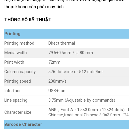
thoại không cần phải máy tính
THÔNG SỐ KỸ THUẬT
Printing
Printing method
Direct thermal
Media width
79.5±0.5mm / φ 80 mm
Print width
72mm
Column capacity
576 dots/line or 512 dots/line
Printing speed
200mm/s
Interface
USB+Lan
Line spacing
3.75mm (Adjustable by commands)
ANK，Font A：1.5×3.0mm（12×24 dots） 
Character size
Chinese,traditional Chinese:3.0×3.0mm（2
Barcode Character