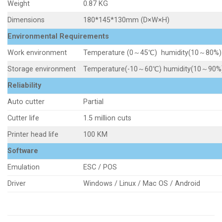
Weight
0.87 KG
Dimensions
180*145*130mm (D×W×H)
Environmental Requirements
Work environment
Temperature (0～45℃) humidity(10～80%)
Storage environment
Temperature(-10～60℃) humidity(10～90%
Reliability
Auto cutter
Partial
Cutter life
1.5 million cuts
Printer head life
100 KM
Software
Emulation
ESC / POS
Driver
Windows / Linux / Mac OS / Android