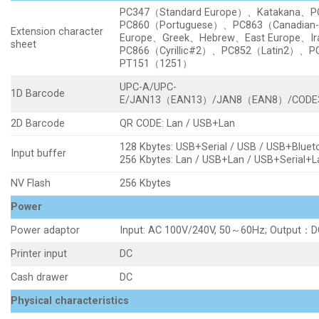
PC347（Standard Europe）、Katakana、PC
PC860（Portuguese）、PC863（Canadian
Extension character
Europe、Greek、Hebrew、East Europe、
sheet
PC866（Cyrillic#2）、PC852（Latin2）、PC
PT151（1251）
UPC-A/UPC-
1D Barcode
E/JAN13（EAN13）/JAN8（EAN8）/CODE3
2D Barcode
QR CODE: Lan / USB+Lan
128 Kbytes: USB+Serial / USB / USB+Blue
Input buffer
256 Kbytes: Lan / USB+Lan / USB+Serial+L
NV Flash
256 Kbytes
Power
Power adaptor
Input: AC 100V/240V, 50～60Hz; Output：D
Printer input
DC
Cash drawer
DC
Physical characteristics