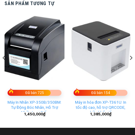
SẢN PHẨM TƯƠNG TỰ
Đã bán 725
Đã bán 154
Máy In Nhãn XP-350B/350BM:
Máy in hóa đơn XP-T361U: In
Tự Động Bóc Nhãn, Hỗ Trợ
tốc độ cao, hỗ trợ QRCODE,
Nhiều Loại Giấy
nhiều khổ giấy
1,450,000
₫
1,385,000
₫