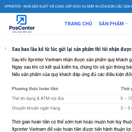
Skip
XPRINTER - NHÀ SẢN XUẤT VÀ CUNG CẤP DỊCH VỤ MÁY IN HÓA ĐƠN CÁC SẢN 
to
content
TRANG CHỦ
SẢN PHẨM
Sau bao lâu kể từ lúc gửi lại sản phẩm thì tôi nhận được
Sau khi Xprinter Vietnam nhận được sản phẩm quý khách gửi 
Ngay sau khi có kết quả kiểm tra, chúng tôi sẽ gửi thông bá
Nếu sản phẩm của quý khách đáp ứng đủ các điều kiện đổi tr
Phương thức hoàn tiền
Thời 
Thẻ tín dụng & ATM nội địa
5 – 1
Chuyển khoản ngân hàng
3 – 5
Thời gian hoàn tiền có thể sớm hơn hoặc muộn hơn tùy thuộc
Xprinter Vietnam để việc hoàn tiền được tiến hành thuận lợi.