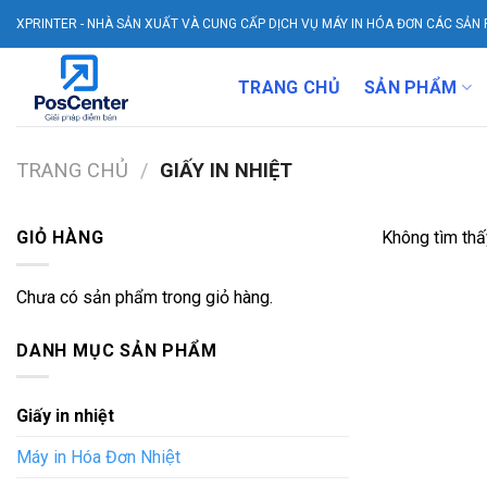
Skip
XPRINTER - NHÀ SẢN XUẤT VÀ CUNG CẤP DỊCH VỤ MÁY IN HÓA ĐƠN CÁC SẢN 
to
content
TRANG CHỦ
SẢN PHẨM
TRANG CHỦ
/
GIẤY IN NHIỆT
GIỎ HÀNG
Không tìm thấ
Chưa có sản phẩm trong giỏ hàng.
DANH MỤC SẢN PHẨM
Giấy in nhiệt
Máy in Hóa Đơn Nhiệt