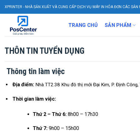
Skip
XPRINTER - NHÀ SẢN XUẤT VÀ CUNG CẤP DỊCH VỤ MÁY IN HÓA ĐƠN CÁC SẢN 
to
content
TRANG CHỦ
SẢN PHẨM
THÔN TIN TUYỂN DỤNG
Thông tin làm việc
Địa điểm:
Nhà TT2.38 Khu đô thị mới Đại Kim, P. Định Công,
Thời gian làm việc:
Thứ 2 – Thứ 6:
8h00 – 17h30
Thứ 7:
9h00 – 15h00