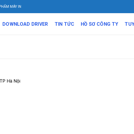
PHẨM MÁY IN
DOWNLOAD DRIVER
TIN TỨC
HỒ SƠ CÔNG TY
TU
 TP Hà Nội