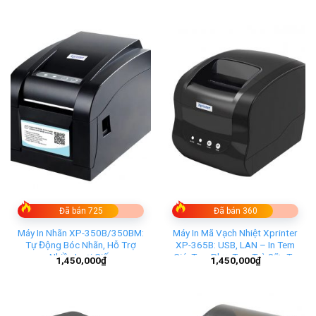
Đã bán 725
Đã bán 360
Máy In Nhãn XP-350B/350BM:
Máy In Mã Vạch Nhiệt Xprinter
Tự Động Bóc Nhãn, Hỗ Trợ
XP-365B: USB, LAN – In Tem
Nhiều Loại Giấy
Giá, Tem Phụ, Tem Trà Sữa Từ
1,450,000
₫
1,450,000
₫
Điện Thoại và Máy Tính