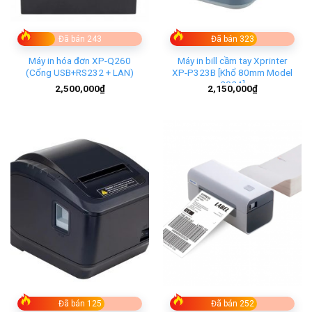
Đã bán 243
Đã bán 323
Máy in hóa đơn XP-Q260
Máy in bill cầm tay Xprinter
(Cổng USB+RS232 + LAN)
XP-P323B [Khổ 80mm Model
2024]
2,500,000
₫
2,150,000
₫
Đã bán 125
Đã bán 252