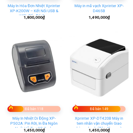
Máy In Hóa Đơn Nhiệt Xprinter
Máy in mã vạch Xprinter XP-
XP-K200W – Kết Nối USB &
D465B
WIFI, Tốc Độ Cao
1,800,000
₫
1,490,000
₫
Đã bán 118
Đã bán 149
Máy In Nhiệt Di Động XP-
Xprinter XP-DT420B Máy in
P502A: Pin Rời, In Đa Ngôn
tem nhãn vận chuyển Giao
Ngữ, Hỗ Trợ QR Code
hàng nhanh (Tiki, Shopee)
1,450,000
₫
1,450,000
₫