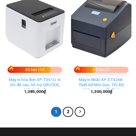
Đã bán 154
Đã bán 53
Máy in hóa đơn XP-T361U: In
Máy In Nhãn XP-DT426B:
tốc độ cao, hỗ trợ QRCODE,
Thiết Kế Nhỏ Gọn, Tốc Độ
nhiều khổ giấy
152mm/s, In Ổn Định
1,385,000
₫
1,300,000
₫
1
2