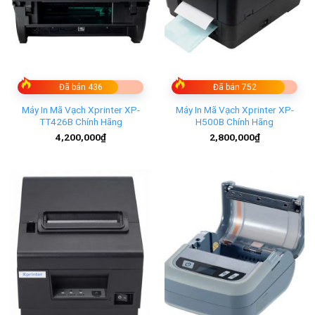
Đã bán 436
Đã bán 752
Máy In Mã Vạch Xprinter XP-
Máy In Mã Vạch Xprinter XP-
TT426B Chính Hãng
H500B Chính Hãng
4,200,000
₫
2,800,000
₫